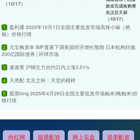
（10/17）
盈利通 2025年10月1日全国主要批发市场高辣小椒（艳
1
椒）价格行情
元宝枫资本 IMF显著下调美国经济增长预期 日本机构狂抛
2
200亿国际债券 | 环球市场
速速查 沪铜主力合约日内上涨3.51%
3
凡资配 北京之秋：天堂的模样
4
股票king 2025年4月29日全国主要批发市场籼米(晚籼米)价
5
格行情
尚红网
股票配资
网上实盘
股票配资