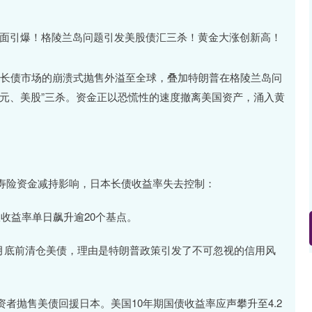
。日本长债市场的崩溃式抛售外溢至全球，叠加特朗普在格陵兰岛问
元、美股”三杀。资金正以恐慌性的速度撤离美国资产，涌入黄
寿险资金减持影响，日本长债收益率失去控制：
收益率单日飙升逾20个基点。
宣布将在月底前清仓美债，理由是特朗普政策引发了不可忽视的信用风
深证成指
14311.01
02%
200.89
1.42%
者抛售美债回援日本。美国10年期国债收益率应声攀升至4.2