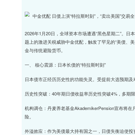
2026年1月20日，全球资本市场遭遇“黑色星期二”
题上的激进关税威胁中金优配，触发了罕见的“美债、美
金与传统避险货币。
一、 核心震源：日本长债的“特拉斯时刻”
日本债市正经历历史性的功能失灵。受提前大选预期及
历史性突破：40年期日债收益率历史性突破4%，多期限
机构调仓：丹麦养老基金AkademikerPension
险。
上证指数
3940.04
.40
2.13%
39.68
1.
外溢效应：作为美债最大持有国之一，日债失衡迫使投资