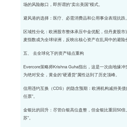
场的风险敞口，即所谓的“卖出美国”模式。
避风港的选择：医疗、必需消费品和公用事业表现抗跌
区域性分化：欧洲股市整体承压中金优配，但丹麦股市逆势收
麦指数成为全球绿洲，反映出核心资产在乱局中的避险
五、 去全球化下的资产锚点重构
Evercore策略师Krishna Guha指出，这是一
为绝对安全，黄金的“硬通货”属性达到了历史顶峰。
信用违约互换（CDS）的隐含预期：欧洲机构减持美债
任票”。
金银比的回升：尽管白银高位盘整，但金银比重回50倍上
苏”。