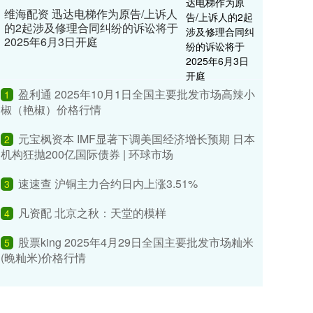
维海配资 迅达电梯作为原告/上诉人
的2起涉及修理合同纠纷的诉讼将于
2025年6月3日开庭
盈利通 2025年10月1日全国主要批发市场高辣小
1
椒（艳椒）价格行情
元宝枫资本 IMF显著下调美国经济增长预期 日本
2
机构狂抛200亿国际债券 | 环球市场
速速查 沪铜主力合约日内上涨3.51%
3
凡资配 北京之秋：天堂的模样
4
股票king 2025年4月29日全国主要批发市场籼米
5
(晚籼米)价格行情