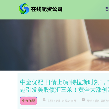
中金优配 日债上演“特拉斯时刻”
题引发美股债汇三杀！黄金大涨创
中金优配
来源：西虹市配资官网
网站：尚红网配