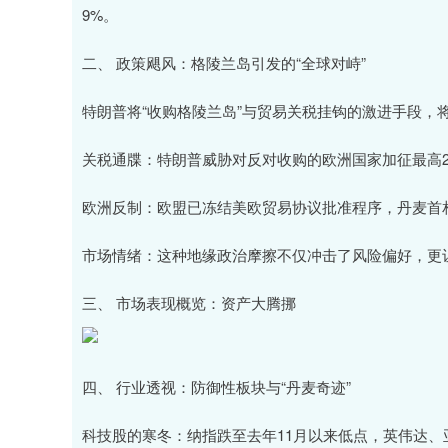
9%。
二、 政策飓风：格陵兰岛引发的“全球对峙”
特朗普将“收购格陵兰岛”与贸易关税挂钩的激进手段，
关税通牒：特朗普威胁对反对收购的欧洲国家加征最高2
欧洲反制：欧盟已冻结美欧贸易协议批准程序，丹麦首相
市场情绪：这种地缘政治摩擦不仅冲击了风险偏好，更
三、 市场表现概览：资产大腾挪
四、 行业透视：防御性板块与“丹麦奇迹”
科技股的寒冬：纳指跌至去年11月以来低点，英伟达