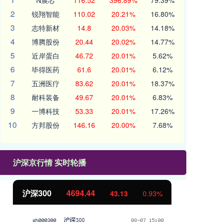
N展芯
116.52
396.89%
79.39%
2
锐翔智能
110.02
20.21%
16.80%
3
志特新材
14.8
20.03%
14.18%
4
博腾股份
20.44
20.02%
14.77%
5
近岸蛋白
46.72
20.01%
5.62%
6
毕得医药
61.6
20.01%
6.12%
7
五洲医疗
83.62
20.01%
18.37%
8
耐科装备
49.67
20.01%
6.83%
9
一博科技
53.33
20.01%
17.26%
10
方邦股份
146.16
20.00%
7.68%
沪深京行情 实时轮播
沪深300
4694.44
北
43.13
0.93%