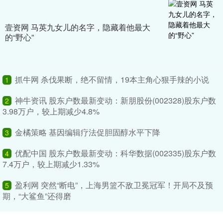
壹资网 马英九女儿的名字，隐藏着他最大
的“野心”
抓牛网 杀伐果断，绝不留情，19本主角心狠手辣的小说
1
神牛资讯 股东户数最新变动：新朋股份(002328)股东户数
2
3.98万户，较上期减少4.8%
金橘策略 基因编辑疗法促胆固醇水平下降
3
优配中国 股东户数最新变动：科华数据(002335)股东户数
4
7.4万户，较上期减少1.33%
盈利网 突然“断电”，上海男篮不敌卫冕冠军！开局不及预
5
期，“大鲨鱼”还得磨