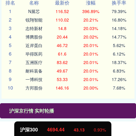
排名
名称
最新价
涨幅
换手率
1
N展芯
116.52
396.89%
79.39%
2
锐翔智能
110.02
20.21%
16.80%
3
志特新材
14.8
20.03%
14.18%
4
博腾股份
20.44
20.02%
14.77%
5
近岸蛋白
46.72
20.01%
5.62%
6
毕得医药
61.6
20.01%
6.12%
7
五洲医疗
83.62
20.01%
18.37%
8
耐科装备
49.67
20.01%
6.83%
9
一博科技
53.33
20.01%
17.26%
10
方邦股份
146.16
20.00%
7.68%
沪深京行情 实时轮播
北证50
1134.24
11.37
1.01%