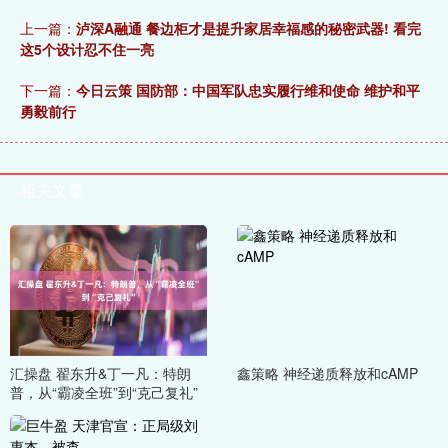
上一篇：
泸深A融通 餐边柜才是提升家居幸福感的秘密武器! 看完
这5个设计忍不住一亮
下一篇：
今日云策 国防部：中国军队忠实履行维和使命 维护和平
勇毅前行
相关文章
汇操盘 翟东升&丁一凡：特朗
鑫策略 神经递质释放和cAMP
普，从“霸凌全班”到“克己复礼”