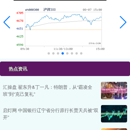
热点资讯
汇操盘 翟东升&丁一凡：特朗普，从“霸凌全
班”到“克己复礼”
启灯网 中国银行辽宁省分行原行长贾天兵被“双
开”